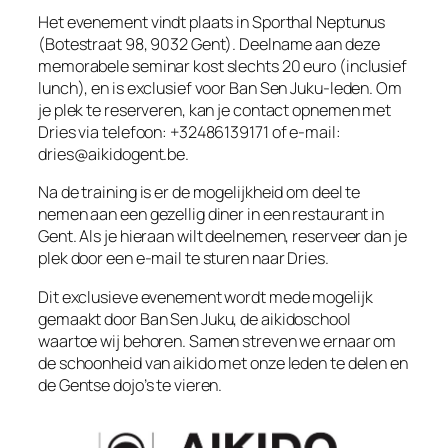
Het evenement vindt plaats in Sporthal Neptunus
(Botestraat 98, 9032 Gent). Deelname aan deze
memorabele seminar kost slechts 20 euro (inclusief
lunch), en is exclusief voor Ban Sen Juku-leden. Om
je plek te reserveren, kan je contact opnemen met
Dries via telefoon: +32486139171 of e-mail:
dries@aikidogent.be
.
Na de training is er de mogelijkheid om deel te
nemen aan een gezellig diner in een restaurant in
Gent. Als je hieraan wilt deelnemen, reserveer dan je
plek door een e-mail te sturen naar Dries.
Dit exclusieve evenement wordt mede mogelijk
gemaakt door Ban Sen Juku, de aikidoschool
waartoe wij behoren. Samen streven we ernaar om
de schoonheid van aikido met onze leden te delen en
de Gentse dojo’s te vieren.