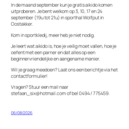
In de maand september kun je gratis aikido komen
uitproberen. Je bent welkom op 3, 10, 17 en 24
september (19u tot 21u) in sporthal Wolfput in
Oostakker.
Kom in sportkledij, meer heb je niet nodig.
Je leert wat aikido is, hoe je veilig moet vallen, hoe je
oefent met een parner en dat alles op een
beginnervriendelijke en aangename manier.
Wil je graag meedoen? Laat ons een berichtje via het
contactformulier!
Vragen? Stuur een mail naar
stefaan_six@hotmail.com
of bel 0494 / 775459.
06/08/2026