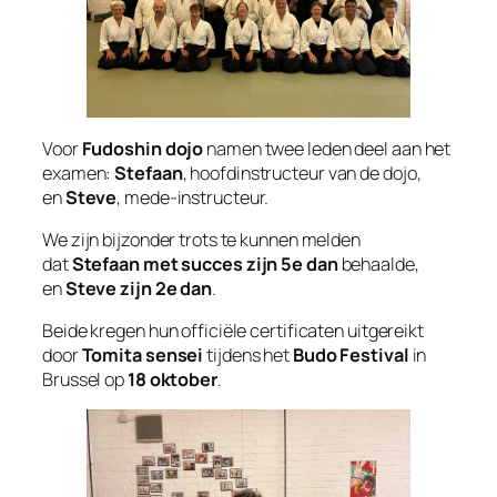
Voor
Fudoshin dojo
namen twee leden deel aan het
examen:
Stefaan
, hoofdinstructeur van de dojo,
en
Steve
, mede-instructeur.
We zijn bijzonder trots te kunnen melden
dat
Stefaan met succes zijn 5e dan
behaalde,
en
Steve zijn 2e dan
.
Beide kregen hun officiële certificaten uitgereikt
door
Tomita sensei
tijdens het
Budo Festival
in
Brussel op
18 oktober
.