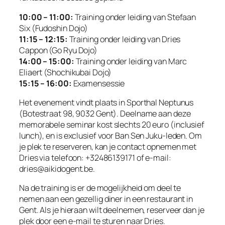
10:00 – 11:00:
Training onder leiding van Stefaan
Six (Fudoshin Dojo)
11:15 – 12:15:
Training onder leiding van Dries
Cappon (Go Ryu Dojo)
14:00 – 15:00:
Training onder leiding van Marc
Eliaert (Shochikubai Dojo)
15:15 – 16:00:
Examensessie
Het evenement vindt plaats in Sporthal Neptunus
(Botestraat 98, 9032 Gent). Deelname aan deze
memorabele seminar kost slechts 20 euro (inclusief
lunch), en is exclusief voor Ban Sen Juku-leden. Om
je plek te reserveren, kan je contact opnemen met
Dries via telefoon: +32486139171 of e-mail:
dries@aikidogent.be
.
Na de training is er de mogelijkheid om deel te
nemen aan een gezellig diner in een restaurant in
Gent. Als je hieraan wilt deelnemen, reserveer dan je
plek door een e-mail te sturen naar Dries.