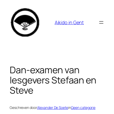
Spring
naar
de
Aikido in Gent
inhoud
Dan-examen van
lesgevers Stefaan en
Steve
Geschreven door
Alexander De Soete
in
Geen categorie